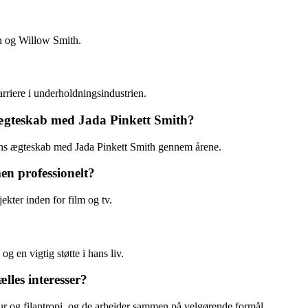
h og Willow Smith.
rriere i underholdningsindustrien.
 ægteskab med Jada Pinkett Smith?
miths ægteskab med Jada Pinkett Smith gennem årene.
n professionelt?
ekter inden for film og tv.
og en vigtig støtte i hans liv.
lles interesser?
tur og filantropi, og de arbejder sammen på velgørende formål.