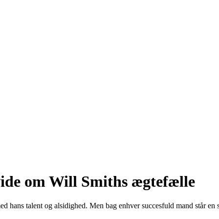
vide om Will Smiths ægtefælle
med hans talent og alsidighed. Men bag enhver succesfuld mand står en s