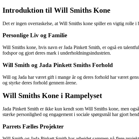
Introduktion til Will Smiths Kone
Det er ingen overraskelse, at Will Smiths kone spiller en vigtig rolle
Personlige Liv og Familie
Will Smiths kone, hvis navn er Jada Pinkett Smith, er også en talentfu
fodspor og gjort deres mark i underholdningsindustrien.
Will Smith og Jada Pinkett Smiths Forhold
Will og Jada har været gift i mange år og deres forhold har været gens
og styrke deres forhold gennem årene.
Will Smiths Kone i Rampelyset
Jada Pinkett Smith er ikke kun kendt som Will Smiths kone, men også so
stærke personlighed og engagement i sociale spørgsmål har gjort hende
Parrets Fælles Projekter
Will Smith og Jada Pinkett Smith har arbejdet sammen på flere projekte