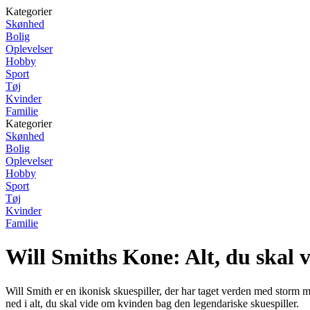
Kategorier
Skønhed
Bolig
Oplevelser
Hobby
Sport
Tøj
Kvinder
Familie
Kategorier
Skønhed
Bolig
Oplevelser
Hobby
Sport
Tøj
Kvinder
Familie
Will Smiths Kone: Alt, du skal 
Will Smith er en ikonisk skuespiller, der har taget verden med storm 
ned i alt, du skal vide om kvinden bag den legendariske skuespiller.