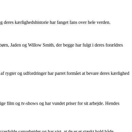
g deres kærlighedshistorie har fanget fans over hele verden.
 børn, Jaden og Willow Smith, der begge har fulgt i deres forældres
 af rygter og udfordringer har parret formået at bevare deres kærlighed
ige film og tv-shows og har vundet priser for sit arbejde. Hendes
cesfulde samarbejder og har vist, at de er et stærkt hold både