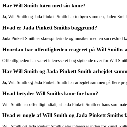
Har Will Smith børn med sin kone?
Ja, Will Smith og Jada Pinkett Smith har to børn sammen, Jaden Smit
Hvad er Jada Pinkett Smiths baggrund?
Jada Pinkett Smith er skuespillerinde og musiker med en succesfuld ka
Hvordan har offentligheden reageret på Will Smiths
Offentligheden har været interesseret i og støttende over for Will S
Har Will Smith og Jada Pinkett Smith arbejdet samme
Ja, Will Smith og Jada Pinkett Smith har arbejdet sammen på flere proj
Hvad betyder Will Smiths kone for ham?
Will Smith har offentligt udtalt, at Jada Pinkett Smith er hans soulmate 
Hvad er nogle af Will Smith og Jada Pinkett Smiths fæ
Will Smith og Jada Pinkett Smith deler interesser inden for kunst, kul