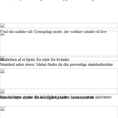
Find din unikke stil: Genopdag mode, der vækker minder til live
Skabelsen af et hjem: En rejse for kvinder
Skønhed uden stress: Sådan finder du din personlige skønhedsrutine
Kan hobbyer ændre dit liv? Oplev kraften i passionerede aktiviteter
Morens stille styrke: En uundgåelig kraft i livets symfoni