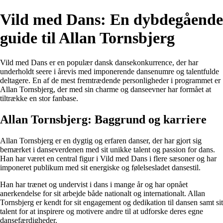
Vild med Dans: En dybdegående
guide til Allan Tornsbjerg
Vild med Dans er en populær dansk dansekonkurrence, der har
underholdt seere i årevis med imponerende dansenumre og talentfulde
deltagere. En af de mest fremtrædende personligheder i programmet er
Allan Tornsbjerg, der med sin charme og danseevner har formået at
tiltrække en stor fanbase.
Allan Tornsbjerg: Baggrund og karriere
Allan Tornsbjerg er en dygtig og erfaren danser, der har gjort sig
bemærket i danseverdenen med sit unikke talent og passion for dans.
Han har været en central figur i Vild med Dans i flere sæsoner og har
imponeret publikum med sit energiske og følelsesladet dansestil.
Han har trænet og undervist i dans i mange år og har opnået
anerkendelse for sit arbejde både nationalt og internationalt. Allan
Tornsbjerg er kendt for sit engagement og dedikation til dansen samt sit
talent for at inspirere og motivere andre til at udforske deres egne
dansefærdigheder.