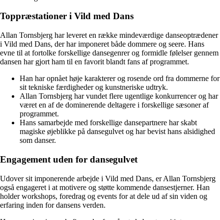
Toppræstationer i Vild med Dans
Allan Tornsbjerg har leveret en række mindeværdige danseoptrædener
i Vild med Dans, der har imponeret både dommere og seere. Hans
evne til at fortolke forskellige dansegenrer og formidle følelser gennem
dansen har gjort ham til en favorit blandt fans af programmet.
Han har opnået høje karakterer og rosende ord fra dommerne for
sit tekniske færdigheder og kunstneriske udtryk.
Allan Tornsbjerg har vundet flere ugentlige konkurrencer og har
været en af de dominerende deltagere i forskellige sæsoner af
programmet.
Hans samarbejde med forskellige dansepartnere har skabt
magiske øjeblikke på dansegulvet og har bevist hans alsidighed
som danser.
Engagement uden for dansegulvet
Udover sit imponerende arbejde i Vild med Dans, er Allan Tornsbjerg
også engageret i at motivere og støtte kommende dansestjerner. Han
holder workshops, foredrag og events for at dele ud af sin viden og
erfaring inden for dansens verden.