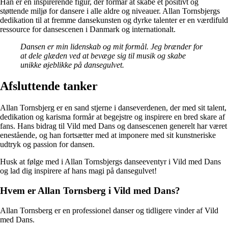
Han er en inspirerende figur, der formår at skabe et positivt og
støttende miljø for dansere i alle aldre og niveauer. Allan Tornsbjergs
dedikation til at fremme dansekunsten og dyrke talenter er en værdifuld
ressource for dansescenen i Danmark og internationalt.
Dansen er min lidenskab og mit formål. Jeg brænder for
at dele glæden ved at bevæge sig til musik og skabe
unikke øjeblikke på dansegulvet.
Afsluttende tanker
Allan Tornsbjerg er en sand stjerne i danseverdenen, der med sit talent,
dedikation og karisma formår at begejstre og inspirere en bred skare af
fans. Hans bidrag til Vild med Dans og dansescenen generelt har været
enestående, og han fortsætter med at imponere med sit kunstneriske
udtryk og passion for dansen.
Husk at følge med i Allan Tornsbjergs danseeventyr i Vild med Dans
og lad dig inspirere af hans magi på dansegulvet!
Hvem er Allan Tornsberg i Vild med Dans?
Allan Tornsberg er en professionel danser og tidligere vinder af Vild
med Dans.