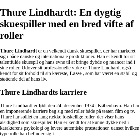
Thure Lindhardt: En dygtig
skuespiller med en bred vifte af
roller
Thure Lindhardt
er en velkendt dansk skuespiller, der har markeret
sig i både danske og internationale produktioner. Han er kendt for sit
talentfulde skuespil og hans evne til at bringe dybde og nuancer ind i
sine roller. Udover sit professionelle virke er Thure Lindhardt også
kendt for sit forhold til sin kæreste,
Lasse
, som har været en stabil og
støttende del af hans liv.
Thure Lindhardts karriere
Thure Lindhardt er født den 24. december 1974 i København. Han har
en imponerende karriere bag sig med roller både på teater, film og tv.
Thure har spillet en lang række forskellige roller, der viser hans
alsidighed som skuespiller. Han er kendt for at kunne dykke ned i
karakterens psykologi og levere autentiske præstationer, uanset hvilken
type rolle han befinder sig i.