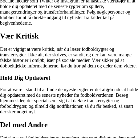
Sociale medier som Twitter og Instagram er fantastiske værktøjer til at
holde dig opdateret med de seneste rygter om spillere,
managerændringer og transferforhandlinger. Følg nøglepersoner og
klubber for at få direkte adgang til nyheder fra kilder tæt på
begivenhederne.
Vær Kritisk
Det er vigtigt at være kritisk, når du læser fodboldrygter og
transferrygter. Ikke alt, der skrives, er sandt, og der kan være mange
falske historier i omløb, især på sociale medier. Vær sikker på at
dobbelttjekke informationerne, før du tror på dem og deler dem videre.
Hold Dig Opdateret
For at være i stand til at finde de nyeste rygter er det afgørende at holde
dig opdateret med de seneste nyheder fra fodboldverdenen. Besøg
hjemmesider, der specialiserer sig i at dække transferrygter og
fodboldrygter, og tilmeld dig notifikationer, så du får besked, så snart
der sker noget nyt.
Del med Andre
Det sjove ved fodboldrygter og transferrygter er at diskutere dem med