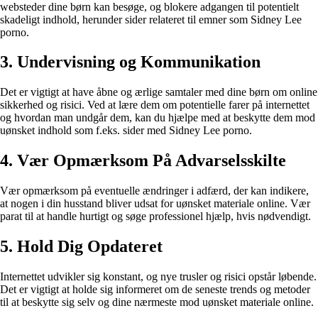
websteder dine børn kan besøge, og blokere adgangen til potentielt
skadeligt indhold, herunder sider relateret til emner som Sidney Lee
porno.
3. Undervisning og Kommunikation
Det er vigtigt at have åbne og ærlige samtaler med dine børn om online
sikkerhed og risici. Ved at lære dem om potentielle farer på internettet
og hvordan man undgår dem, kan du hjælpe med at beskytte dem mod
uønsket indhold som f.eks. sider med Sidney Lee porno.
4. Vær Opmærksom På Advarselsskilte
Vær opmærksom på eventuelle ændringer i adfærd, der kan indikere,
at nogen i din husstand bliver udsat for uønsket materiale online. Vær
parat til at handle hurtigt og søge professionel hjælp, hvis nødvendigt.
5. Hold Dig Opdateret
Internettet udvikler sig konstant, og nye trusler og risici opstår løbende.
Det er vigtigt at holde sig informeret om de seneste trends og metoder
til at beskytte sig selv og dine nærmeste mod uønsket materiale online.