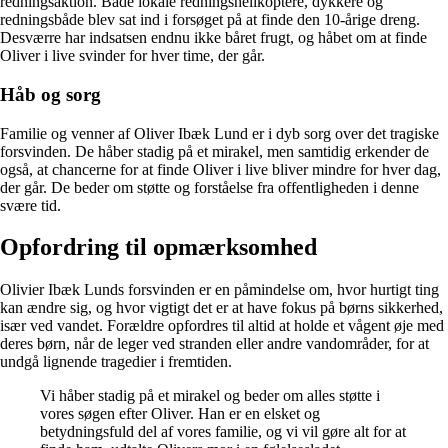
redningsaktion. Både lokale redningshelikoptere, dykkere og
redningsbåde blev sat ind i forsøget på at finde den 10-årige dreng.
Desværre har indsatsen endnu ikke båret frugt, og håbet om at finde
Oliver i live svinder for hver time, der går.
Håb og sorg
Familie og venner af Oliver Ibæk Lund er i dyb sorg over det tragiske
forsvinden. De håber stadig på et mirakel, men samtidig erkender de
også, at chancerne for at finde Oliver i live bliver mindre for hver dag,
der går. De beder om støtte og forståelse fra offentligheden i denne
svære tid.
Opfordring til opmærksomhed
Olivier Ibæk Lunds forsvinden er en påmindelse om, hvor hurtigt ting
kan ændre sig, og hvor vigtigt det er at have fokus på børns sikkerhed,
især ved vandet. Forældre opfordres til altid at holde et vågent øje med
deres børn, når de leger ved stranden eller andre vandområder, for at
undgå lignende tragedier i fremtiden.
Vi håber stadig på et mirakel og beder om alles støtte i
vores søgen efter Oliver. Han er en elsket og
betydningsfuld del af vores familie, og vi vil gøre alt for at