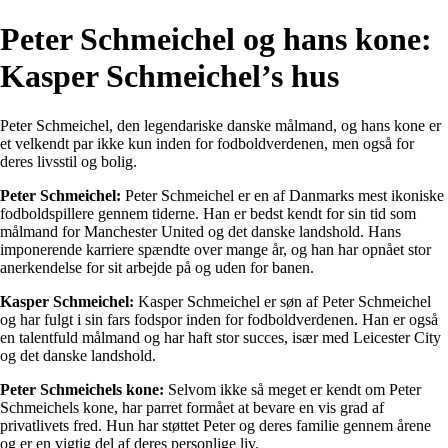
Peter Schmeichel og hans kone:
Kasper Schmeichel’s hus
Peter Schmeichel, den legendariske danske målmand, og hans kone er
et velkendt par ikke kun inden for fodboldverdenen, men også for
deres livsstil og bolig.
Peter Schmeichel:
Peter Schmeichel er en af Danmarks mest ikoniske
fodboldspillere gennem tiderne. Han er bedst kendt for sin tid som
målmand for Manchester United og det danske landshold. Hans
imponerende karriere spændte over mange år, og han har opnået stor
anerkendelse for sit arbejde på og uden for banen.
Kasper Schmeichel:
Kasper Schmeichel er søn af Peter Schmeichel
og har fulgt i sin fars fodspor inden for fodboldverdenen. Han er også
en talentfuld målmand og har haft stor succes, især med Leicester City
og det danske landshold.
Peter Schmeichels kone:
Selvom ikke så meget er kendt om Peter
Schmeichels kone, har parret formået at bevare en vis grad af
privatlivets fred. Hun har støttet Peter og deres familie gennem årene
og er en vigtig del af deres personlige liv.