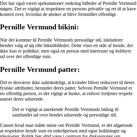
Der har også været spekulationer omkring billeder af Pernille Vermund
nøgen. Det er vigtigt at respektere en persons privatliv og ret til at have
kontrol over, hvordan de ønsker at blive fremstillet offentligt.
Pernille Vermund bikini:
Når det kommer til Pernille Vermunds personlige stil, inkluderer
hendes valg af tøj ofte bikinibilleder. Dette viser en side af hende, der
ikke kun er politiker, men også en person med interesser og hobbyer
ud over det offentlige rum.
Pernille Vermund patter:
Det er desværre ikke ualmindeligt, at kvinder bliver reduceret til deres
fysiske attributter, herunder deres patter. Selvom Pernille Vermund er
en offentlig person, er det vigtigt at huske, at enhver fortjener respekt
uanset deres udseende.
Det er vigtigt at anerkende Pernille Vermunds bidrag til
samfundet ud over hendes udseende og personlige stil.
Uanset hvad man måtte mene om Pernille Vermund, er det afgørende
at respektere hende som en enkeltperson med egne holdninger og
ideologier. Politik bør altid være i centrum for diskussioner om