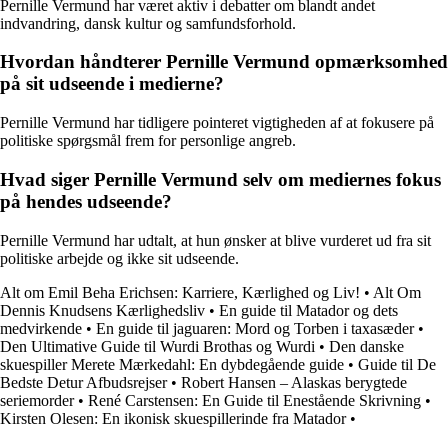
Pernille Vermund har været aktiv i debatter om blandt andet
indvandring, dansk kultur og samfundsforhold.
Hvordan håndterer Pernille Vermund opmærksomhed
på sit udseende i medierne?
Pernille Vermund har tidligere pointeret vigtigheden af at fokusere på
politiske spørgsmål frem for personlige angreb.
Hvad siger Pernille Vermund selv om mediernes fokus
på hendes udseende?
Pernille Vermund har udtalt, at hun ønsker at blive vurderet ud fra sit
politiske arbejde og ikke sit udseende.
Alt om Emil Beha Erichsen: Karriere, Kærlighed og Liv!
•
Alt Om
Dennis Knudsens Kærlighedsliv
•
En guide til Matador og dets
medvirkende
•
En guide til jaguaren: Mord og Torben i taxasæder
•
Den Ultimative Guide til Wurdi Brothas og Wurdi
•
Den danske
skuespiller Merete Mærkedahl: En dybdegående guide
•
Guide til De
Bedste Detur Afbudsrejser
•
Robert Hansen – Alaskas berygtede
seriemorder
•
René Carstensen: En Guide til Enestående Skrivning
•
Kirsten Olesen: En ikonisk skuespillerinde fra Matador
•