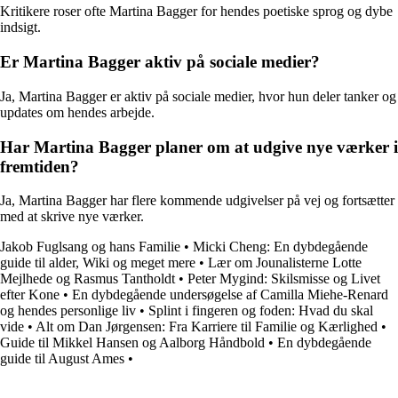
Kritikere roser ofte Martina Bagger for hendes poetiske sprog og dybe
indsigt.
Er Martina Bagger aktiv på sociale medier?
Ja, Martina Bagger er aktiv på sociale medier, hvor hun deler tanker og
updates om hendes arbejde.
Har Martina Bagger planer om at udgive nye værker i
fremtiden?
Ja, Martina Bagger har flere kommende udgivelser på vej og fortsætter
med at skrive nye værker.
Jakob Fuglsang og hans Familie
•
Micki Cheng: En dybdegående
guide til alder, Wiki og meget mere
•
Lær om Jounalisterne Lotte
Mejlhede og Rasmus Tantholdt
•
Peter Mygind: Skilsmisse og Livet
efter Kone
•
En dybdegående undersøgelse af Camilla Miehe-Renard
og hendes personlige liv
•
Splint i fingeren og foden: Hvad du skal
vide
•
Alt om Dan Jørgensen: Fra Karriere til Familie og Kærlighed
•
Guide til Mikkel Hansen og Aalborg Håndbold
•
En dybdegående
guide til August Ames
•