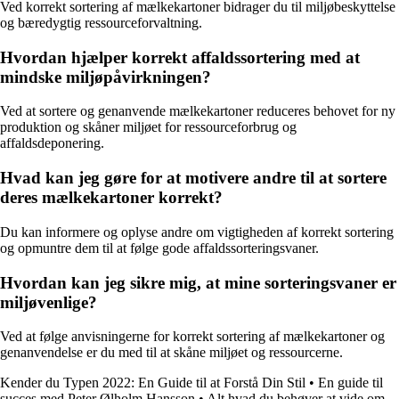
Ved korrekt sortering af mælkekartoner bidrager du til miljøbeskyttelse
og bæredygtig ressourceforvaltning.
Hvordan hjælper korrekt affaldssortering med at
mindske miljøpåvirkningen?
Ved at sortere og genanvende mælkekartoner reduceres behovet for ny
produktion og skåner miljøet for ressourceforbrug og
affaldsdeponering.
Hvad kan jeg gøre for at motivere andre til at sortere
deres mælkekartoner korrekt?
Du kan informere og oplyse andre om vigtigheden af korrekt sortering
og opmuntre dem til at følge gode affaldssorteringsvaner.
Hvordan kan jeg sikre mig, at mine sorteringsvaner er
miljøvenlige?
Ved at følge anvisningerne for korrekt sortering af mælkekartoner og
genanvendelse er du med til at skåne miljøet og ressourcerne.
Kender du Typen 2022: En Guide til at Forstå Din Stil
•
En guide til
succes med Peter Ølholm Hansson
•
Alt hvad du behøver at vide om