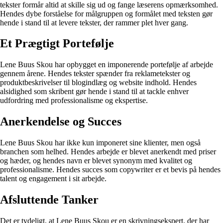
tekster formår altid at skille sig ud og fange læserens opmærksomhed.
Hendes dybe forståelse for målgruppen og formålet med teksten gør
hende i stand til at levere tekster, der rammer plet hver gang.
Et Prægtigt Portefølje
Lene Buus Skou har opbygget en imponerende portefølje af arbejde
gennem årene. Hendes tekster spænder fra reklametekster og
produktbeskrivelser til blogindlæg og website indhold. Hendes
alsidighed som skribent gør hende i stand til at tackle enhver
udfordring med professionalisme og ekspertise.
Anerkendelse og Succes
Lene Buus Skou har ikke kun imponeret sine klienter, men også
branchen som helhed. Hendes arbejde er blevet anerkendt med priser
og hæder, og hendes navn er blevet synonym med kvalitet og
professionalisme. Hendes succes som copywriter er et bevis på hendes
talent og engagement i sit arbejde.
Afsluttende Tanker
Det er tydeligt, at Lene Buus Skou er en skrivningsekspert, der har