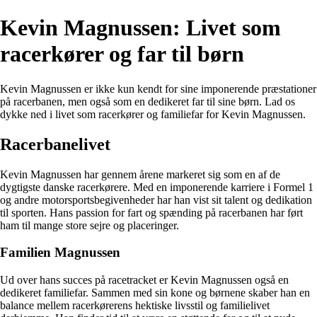
Kevin Magnussen: Livet som
racerkører og far til børn
Kevin Magnussen er ikke kun kendt for sine imponerende præstationer
på racerbanen, men også som en dedikeret far til sine børn. Lad os
dykke ned i livet som racerkører og familiefar for Kevin Magnussen.
Racerbanelivet
Kevin Magnussen har gennem årene markeret sig som en af de
dygtigste danske racerkørere. Med en imponerende karriere i Formel 1
og andre motorsportsbegivenheder har han vist sit talent og dedikation
til sporten. Hans passion for fart og spænding på racerbanen har ført
ham til mange store sejre og placeringer.
Familien Magnussen
Ud over hans succes på racetracket er Kevin Magnussen også en
dedikeret familiefar. Sammen med sin kone og børnene skaber han en
balance mellem racerkørerens hektiske livsstil og familielivet