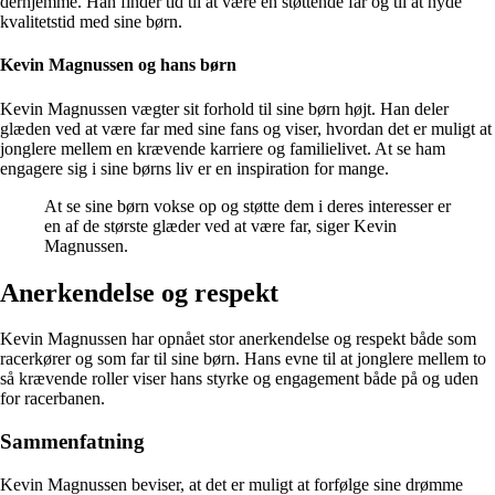
derhjemme. Han finder tid til at være en støttende far og til at nyde
kvalitetstid med sine børn.
Kevin Magnussen og hans børn
Kevin Magnussen vægter sit forhold til sine børn højt. Han deler
glæden ved at være far med sine fans og viser, hvordan det er muligt at
jonglere mellem en krævende karriere og familielivet. At se ham
engagere sig i sine børns liv er en inspiration for mange.
At se sine børn vokse op og støtte dem i deres interesser er
en af de største glæder ved at være far, siger Kevin
Magnussen.
Anerkendelse og respekt
Kevin Magnussen har opnået stor anerkendelse og respekt både som
racerkører og som far til sine børn. Hans evne til at jonglere mellem to
så krævende roller viser hans styrke og engagement både på og uden
for racerbanen.
Sammenfatning
Kevin Magnussen beviser, at det er muligt at forfølge sine drømme