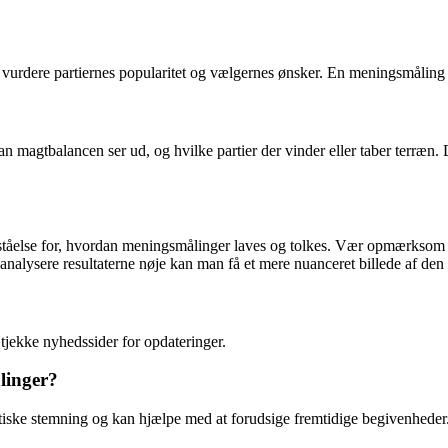
 at vurdere partiernes popularitet og vælgernes ønsker. En meningsmåling 
n magtbalancen ser ud, og hvilke partier der vinder eller taber terræn. 
ståelse for, hvordan meningsmålinger laves og tolkes. Vær opmærksom på
alysere resultaterne nøje kan man få et mere nuanceret billede af den 
tjekke nyhedssider for opdateringer.
ålinger?
tiske stemning og kan hjælpe med at forudsige fremtidige begivenheder