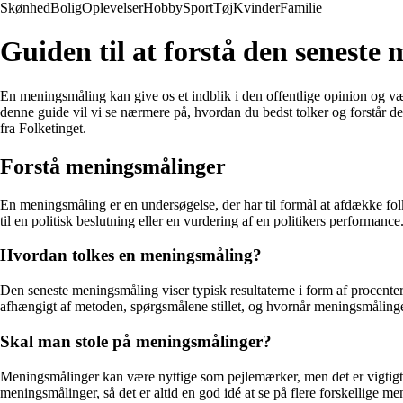
Skønhed
Bolig
Oplevelser
Hobby
Sport
Tøj
Kvinder
Familie
Guiden til at forstå den seneste
En meningsmåling kan give os et indblik i den offentlige opinion og væ
denne guide vil vi se nærmere på, hvordan du bedst tolker og forstår d
fra Folketinget.
Forstå meningsmålinger
En meningsmåling er en undersøgelse, der har til formål at afdække folk
til en politisk beslutning eller en vurdering af en politikers performance
Hvordan tolkes en meningsmåling?
Den seneste meningsmåling viser typisk resultaterne i form af procenter
afhængigt af metoden, spørgsmålene stillet, og hvornår meningsmålinge
Skal man stole på meningsmålinger?
Meningsmålinger kan være nyttige som pejlemærker, men det er vigtigt a
meningsmålinger, så det er altid en god idé at se på flere forskellige 