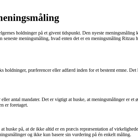
 meningsmåling
lgernes holdninger på et givent tidspunkt. Den nyeste meningsmåling ka
en seneste meningsmåling, hvad enten det er en meningsmåling Ritzau ha
s holdninger, præferencer eller adfærd inden for et bestemt emne. Det k
.
 eller antal mandater. Det er vigtigt at huske, at meningsmålinger er et
n er foretaget.
t huske på, at de ikke altid er en præcis repræsentation af virkelighed
meningsmålinger og ikke kun basere sin vurdering på én enkelt måling.