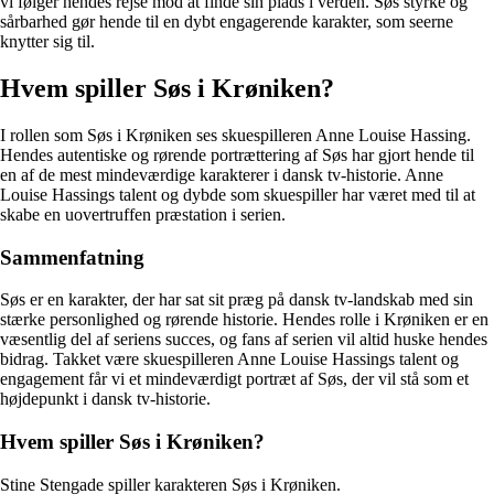
vi følger hendes rejse mod at finde sin plads i verden. Søs styrke og
sårbarhed gør hende til en dybt engagerende karakter, som seerne
knytter sig til.
Hvem spiller Søs i Krøniken?
I rollen som Søs i Krøniken ses skuespilleren Anne Louise Hassing.
Hendes autentiske og rørende portrættering af Søs har gjort hende til
en af de mest mindeværdige karakterer i dansk tv-historie. Anne
Louise Hassings talent og dybde som skuespiller har været med til at
skabe en uovertruffen præstation i serien.
Sammenfatning
Søs er en karakter, der har sat sit præg på dansk tv-landskab med sin
stærke personlighed og rørende historie. Hendes rolle i Krøniken er en
væsentlig del af seriens succes, og fans af serien vil altid huske hendes
bidrag. Takket være skuespilleren Anne Louise Hassings talent og
engagement får vi et mindeværdigt portræt af Søs, der vil stå som et
højdepunkt i dansk tv-historie.
Hvem spiller Søs i Krøniken?
Stine Stengade spiller karakteren Søs i Krøniken.