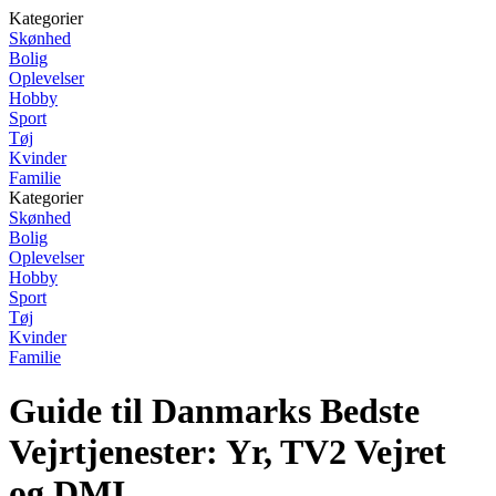
Kategorier
Skønhed
Bolig
Oplevelser
Hobby
Sport
Tøj
Kvinder
Familie
Kategorier
Skønhed
Bolig
Oplevelser
Hobby
Sport
Tøj
Kvinder
Familie
Guide til Danmarks Bedste
Vejrtjenester: Yr, TV2 Vejret
og DMI