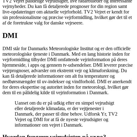
TV2 Vejret pålidelige vejrudsigter, live radarbilleder og interessante
vejrnyheder. Du kan få detaljerede prognoser for din region samt
live-opdateringer om aktuelle vejrforhold. TV2 Vejret er kendt for
sin professionalisme og præcise vejrformidling, hvilket gør det til et
af de foretrukne valg for danske vejrseere.
DMI
DMI står for Danmarks Meteorologiske Institut og er den officielle
meteorologiske tjeneste i Danmark. Med en lang historie inden for
vejrformidling tilbyder DMI omfattende vejrinformation på deres
hjemmeside, i apps og gennem tv-udsendelser. DMI leverer præcise
vejrprognoser, advarsler om ekstremt vejr og klimaforskning. Du
kan få detaljerede informationer om alt fra temperaturer og
nedbørsmængder til uv-indekser og vindforhold. DMI er anerkendt
for deres ekspertise og autoritet inden for meteorologi, hvilket gør
dem til en pålidelig kilde til vejrinformation i Danmark.
Uanset om du er på udkig efter en simpel vejrudsigt
eller detaljerede klimadata, er der vejtjenester i
Danmark, der passer til dine behov. Udforsk Yr, TV2
Vejret og DMI for at få de nyeste vejrudsigter og
informationer om vejret i Danmark.
Hvordan fungerer vejrudsigten på yr.no?