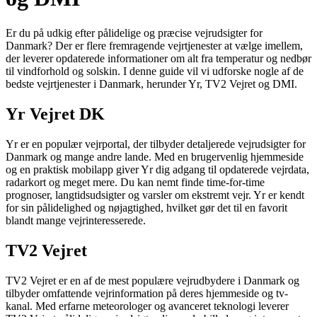
Er du på udkig efter pålidelige og præcise vejrudsigter for
Danmark? Der er flere fremragende vejrtjenester at vælge imellem,
der leverer opdaterede informationer om alt fra temperatur og nedbør
til vindforhold og solskin. I denne guide vil vi udforske nogle af de
bedste vejrtjenester i Danmark, herunder Yr, TV2 Vejret og DMI.
Yr Vejret DK
Yr er en populær vejrportal, der tilbyder detaljerede vejrudsigter for
Danmark og mange andre lande. Med en brugervenlig hjemmeside
og en praktisk mobilapp giver Yr dig adgang til opdaterede vejrdata,
radarkort og meget mere. Du kan nemt finde time-for-time
prognoser, langtidsudsigter og varsler om ekstremt vejr. Yr er kendt
for sin pålidelighed og nøjagtighed, hvilket gør det til en favorit
blandt mange vejrinteresserede.
TV2 Vejret
TV2 Vejret er en af de mest populære vejrudbydere i Danmark og
tilbyder omfattende vejrinformation på deres hjemmeside og tv-
kanal. Med erfarne meteorologer og avanceret teknologi leverer