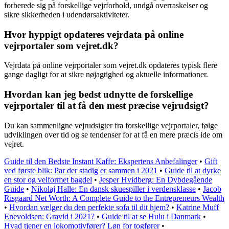
forberede sig på forskellige vejrforhold, undgå overraskelser og
sikre sikkerheden i udendørsaktiviteter.
Hvor hyppigt opdateres vejrdata på online
vejrportaler som vejret.dk?
Vejrdata på online vejrportaler som vejret.dk opdateres typisk flere
gange dagligt for at sikre nøjagtighed og aktuelle informationer.
Hvordan kan jeg bedst udnytte de forskellige
vejrportaler til at få den mest præcise vejrudsigt?
Du kan sammenligne vejrudsigter fra forskellige vejrportaler, følge
udviklingen over tid og se tendenser for at få en mere præcis ide om
vejret.
Guide til den Bedste Instant Kaffe: Ekspertens Anbefalinger
•
Gift
ved første blik: Par der stadig er sammen i 2021
•
Guide til at dyrke
en stor og velformet bagdel
•
Jesper Hvidberg: En Dybdegående
Guide
•
Nikolaj Halle: En dansk skuespiller i verdensklasse
•
Jacob
Risgaard Net Worth: A Complete Guide to the Entrepreneurs Wealth
•
Hvordan vælger du den perfekte sofa til dit hjem?
•
Katrine Muff
Enevoldsen: Gravid i 2021?
•
Guide til at se Hulu i Danmark
•
Hvad tjener en lokomotivfører? Løn for togfører
•