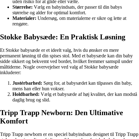
uden risiko for at glide eller vælte.
Størrelse:
Vælg en babyindsats, der passer til din babys
størrelse og alder for optimal komfort.
Materialer:
Undersøg, om materialerne er sikre og lette at
rengøre.
Stokke Babysæde: En Praktisk Løsning
Et Stokke babysæde er et ideelt valg, hvis du ønsker en mere
permanent løsning til din spises stol. Med et babysæde kan din baby
sidde sikkert og bekvemt ved bordet, hvilket fremmer samspil under
måltiderne. Nogle overvejelser ved valg af Stokke babysæde
inkluderer:
Justérbarhed:
Sørg for, at babysædet kan tilpasses din baby,
mens han eller hun vokser.
Holdbarhed:
Vælg et babysæde af høj kvalitet, der kan modstå
daglig brug og slid.
Tripp Trapp Newborn: Den Ultimative
Komfort
Tripp Trapp newborn er en speciel babyindsats designet til Tripp Trapp