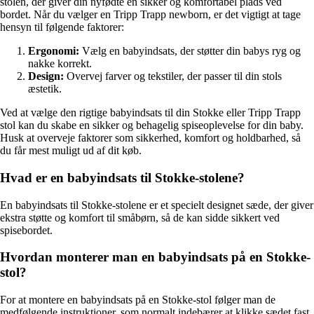
stolen, der giver din nyfødte en sikker og komfortabel plads ved
bordet. Når du vælger en Tripp Trapp newborn, er det vigtigt at tage
hensyn til følgende faktorer:
Ergonomi:
Vælg en babyindsats, der støtter din babys ryg og
nakke korrekt.
Design:
Overvej farver og tekstiler, der passer til din stols
æstetik.
Ved at vælge den rigtige babyindsats til din Stokke eller Tripp Trapp
stol kan du skabe en sikker og behagelig spiseoplevelse for din baby.
Husk at overveje faktorer som sikkerhed, komfort og holdbarhed, så
du får mest muligt ud af dit køb.
Hvad er en babyindsats til Stokke-stolene?
En babyindsats til Stokke-stolene er et specielt designet sæde, der giver
ekstra støtte og komfort til småbørn, så de kan sidde sikkert ved
spisebordet.
Hvordan monterer man en babyindsats på en Stokke-
stol?
For at montere en babyindsats på en Stokke-stol følger man de
medfølgende instruktioner, som normalt indebærer at klikke sædet fast