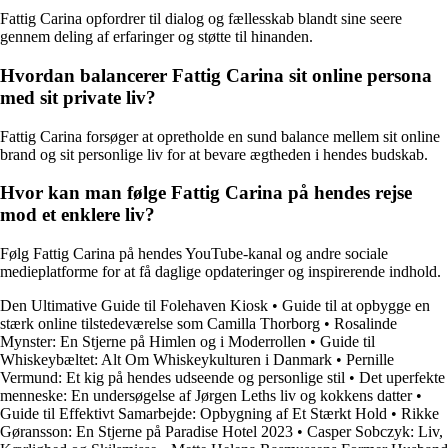
Fattig Carina opfordrer til dialog og fællesskab blandt sine seere
gennem deling af erfaringer og støtte til hinanden.
Hvordan balancerer Fattig Carina sit online persona
med sit private liv?
Fattig Carina forsøger at opretholde en sund balance mellem sit online
brand og sit personlige liv for at bevare ægtheden i hendes budskab.
Hvor kan man følge Fattig Carina på hendes rejse
mod et enklere liv?
Følg Fattig Carina på hendes YouTube-kanal og andre sociale
medieplatforme for at få daglige opdateringer og inspirerende indhold.
Den Ultimative Guide til Folehaven Kiosk
•
Guide til at opbygge en
stærk online tilstedeværelse som Camilla Thorborg
•
Rosalinde
Mynster: En Stjerne på Himlen og i Moderrollen
•
Guide til
Whiskeybæltet: Alt Om Whiskeykulturen i Danmark
•
Pernille
Vermund: Et kig på hendes udseende og personlige stil
•
Det uperfekte
menneske: En undersøgelse af Jørgen Leths liv og kokkens datter
•
Guide til Effektivt Samarbejde: Opbygning af Et Stærkt Hold
•
Rikke
Gøransson: En Stjerne på Paradise Hotel 2023
•
Casper Sobczyk: Liv,