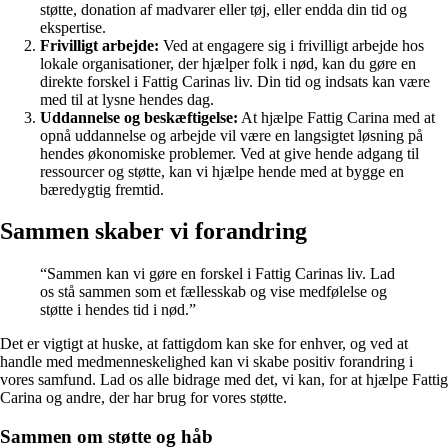
støtte, donation af madvarer eller tøj, eller endda din tid og
ekspertise.
Frivilligt arbejde:
Ved at engagere sig i frivilligt arbejde hos
lokale organisationer, der hjælper folk i nød, kan du gøre en
direkte forskel i Fattig Carinas liv. Din tid og indsats kan være
med til at lysne hendes dag.
Uddannelse og beskæftigelse:
At hjælpe Fattig Carina med at
opnå uddannelse og arbejde vil være en langsigtet løsning på
hendes økonomiske problemer. Ved at give hende adgang til
ressourcer og støtte, kan vi hjælpe hende med at bygge en
bæredygtig fremtid.
Sammen skaber vi forandring
“Sammen kan vi gøre en forskel i Fattig Carinas liv. Lad
os stå sammen som et fællesskab og vise medfølelse og
støtte i hendes tid i nød.”
Det er vigtigt at huske, at fattigdom kan ske for enhver, og ved at
handle med medmenneskelighed kan vi skabe positiv forandring i
vores samfund. Lad os alle bidrage med det, vi kan, for at hjælpe Fattig
Carina og andre, der har brug for vores støtte.
Sammen om støtte og håb