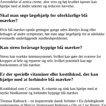
Anvendelse af arnica creme, aloe vera og høj kvalitet isposer kan
hjælpe med at lindre smerter og reducere hævelse.
Skal man søge lægehjælp for uforklarlige blå
mærker?
Hvis blå mærker opstår gentagne gange uden åbenlys årsag eller
ledsages af andre symptomer, bør man søge lægehjælp for at udelukke
eventuelle underliggende sundhedsproblemer.
Kan stress forårsage hyppige blå mærker?
Stress kan svække immunsystemet, hvilket kan gøre det sværere for
kroppen at hele og reparere sig selv, hvilket potentielt kan øge
forekomsten af blå mærker.
Er der specielle vitaminer eller kosttilskud, der kan
hjælpe med at forhindre blå mærker?
Kosttilskud som C-vitamin, K-vitamin og zink kan hjælpe med at
styrke blodkarrene og forhindre hyppige blå mærker.
Thomas Rathsack – en inspirerende dansk forfatter
•
En dybdegående
undersøgelse af Marcus Vestergaard Pedersen
•
Ole og Lise Brems: En