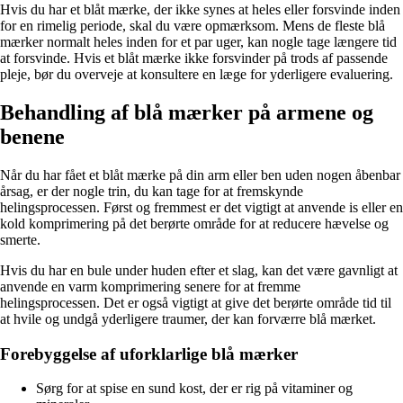
Hvis du har et blåt mærke, der ikke synes at heles eller forsvinde inden
for en rimelig periode, skal du være opmærksom. Mens de fleste blå
mærker normalt heles inden for et par uger, kan nogle tage længere tid
at forsvinde. Hvis et blåt mærke ikke forsvinder på trods af passende
pleje, bør du overveje at konsultere en læge for yderligere evaluering.
Behandling af blå mærker på armene og
benene
Når du har fået et blåt mærke på din arm eller ben uden nogen åbenbar
årsag, er der nogle trin, du kan tage for at fremskynde
helingsprocessen. Først og fremmest er det vigtigt at anvende is eller en
kold komprimering på det berørte område for at reducere hævelse og
smerte.
Hvis du har en bule under huden efter et slag, kan det være gavnligt at
anvende en varm komprimering senere for at fremme
helingsprocessen. Det er også vigtigt at give det berørte område tid til
at hvile og undgå yderligere traumer, der kan forværre blå mærket.
Forebyggelse af uforklarlige blå mærker
Sørg for at spise en sund kost, der er rig på vitaminer og