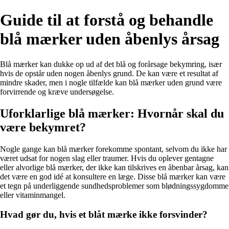
Guide til at forstå og behandle
blå mærker uden åbenlys årsag
Blå mærker kan dukke op ud af det blå og forårsage bekymring, især
hvis de opstår uden nogen åbenlys grund. De kan være et resultat af
mindre skader, men i nogle tilfælde kan blå mærker uden grund være
forvirrende og kræve undersøgelse.
Uforklarlige blå mærker: Hvornår skal du
være bekymret?
Nogle gange kan blå mærker forekomme spontant, selvom du ikke har
været udsat for nogen slag eller traumer. Hvis du oplever gentagne
eller alvorlige blå mærker, der ikke kan tilskrives en åbenbar årsag, kan
det være en god idé at konsultere en læge. Disse blå mærker kan være
et tegn på underliggende sundhedsproblemer som blødningssygdomme
eller vitaminmangel.
Hvad gør du, hvis et blåt mærke ikke forsvinder?