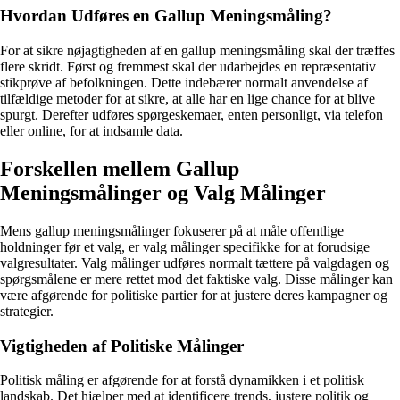
Hvordan Udføres en Gallup Meningsmåling?
For at sikre nøjagtigheden af en gallup meningsmåling skal der træffes
flere skridt. Først og fremmest skal der udarbejdes en repræsentativ
stikprøve af befolkningen. Dette indebærer normalt anvendelse af
tilfældige metoder for at sikre, at alle har en lige chance for at blive
spurgt. Derefter udføres spørgeskemaer, enten personligt, via telefon
eller online, for at indsamle data.
Forskellen mellem Gallup
Meningsmålinger og Valg Målinger
Mens gallup meningsmålinger fokuserer på at måle offentlige
holdninger før et valg, er valg målinger specifikke for at forudsige
valgresultater. Valg målinger udføres normalt tættere på valgdagen og
spørgsmålene er mere rettet mod det faktiske valg. Disse målinger kan
være afgørende for politiske partier for at justere deres kampagner og
strategier.
Vigtigheden af Politiske Målinger
Politisk måling er afgørende for at forstå dynamikken i et politisk
landskab. Det hjælper med at identificere trends, justere politik og