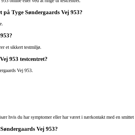
3 online eller ved at ringe til testcentret.
ørt på Tyge Søndergaards Vej 953?
e.
 953?
r et sikkert testmiljø.
ej 953 testcentret?
dergaards Vej 953.
 især hvis du har symptomer eller har været i nærkontakt med en smittet
 Søndergaards Vej 953?