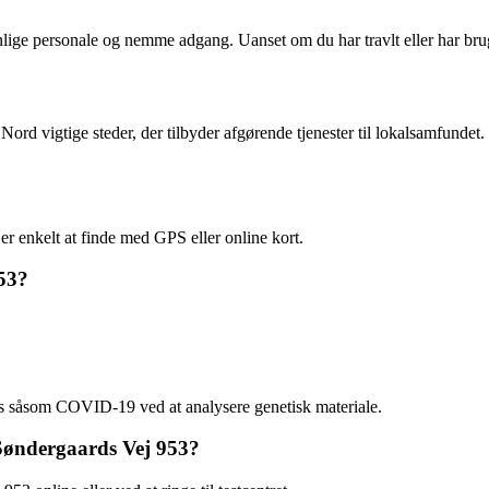
nlige personale og nemme adgang. Uanset om du har travlt eller har brug f
 vigtige steder, der tilbyder afgørende tjenester til lokalsamfundet. U
r enkelt at finde med GPS eller online kort.
953?
irus såsom COVID-19 ved at analysere genetisk materiale.
 Søndergaards Vej 953?