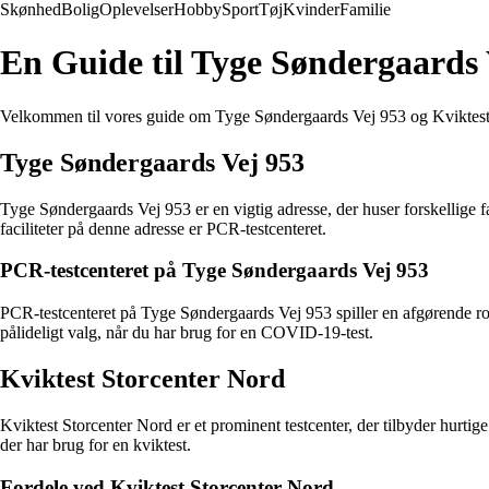
Skønhed
Bolig
Oplevelser
Hobby
Sport
Tøj
Kvinder
Familie
En Guide til Tyge Søndergaards 
Velkommen til vores guide om Tyge Søndergaards Vej 953 og Kviktest St
Tyge Søndergaards Vej 953
Tyge Søndergaards Vej 953 er en vigtig adresse, der huser forskellige f
faciliteter på denne adresse er PCR-testcenteret.
PCR-testcenteret på Tyge Søndergaards Vej 953
PCR-testcenteret på Tyge Søndergaards Vej 953 spiller en afgørende roll
pålideligt valg, når du har brug for en COVID-19-test.
Kviktest Storcenter Nord
Kviktest Storcenter Nord er et prominent testcenter, der tilbyder hurti
der har brug for en kviktest.
Fordele ved Kviktest Storcenter Nord