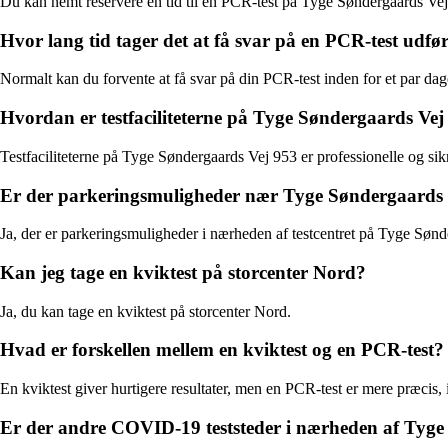
Du kan nemt reservere en tid til en PCR-test på Tyge Søndergaards Vej 95
Hvor lang tid tager det at få svar på en PCR-test udf
Normalt kan du forvente at få svar på din PCR-test inden for et par dag
Hvordan er testfaciliteterne på Tyge Søndergaards Vej
Testfaciliteterne på Tyge Søndergaards Vej 953 er professionelle og sikre
Er der parkeringsmuligheder nær Tyge Søndergaards V
Ja, der er parkeringsmuligheder i nærheden af testcentret på Tyge Søn
Kan jeg tage en kviktest på storcenter Nord?
Ja, du kan tage en kviktest på storcenter Nord.
Hvad er forskellen mellem en kviktest og en PCR-test?
En kviktest giver hurtigere resultater, men en PCR-test er mere præcis,
Er der andre COVID-19 teststeder i nærheden af Tyge