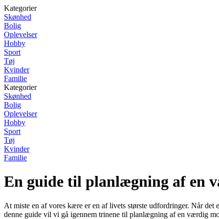
Kategorier
Skønhed
Bolig
Oplevelser
Hobby
Sport
Tøj
Kvinder
Familie
Kategorier
Skønhed
Bolig
Oplevelser
Hobby
Sport
Tøj
Kvinder
Familie
En guide til planlægning af en 
At miste en af vores kære er en af livets største udfordringer. Når det e
denne guide vil vi gå igennem trinene til planlægning af en værdig m