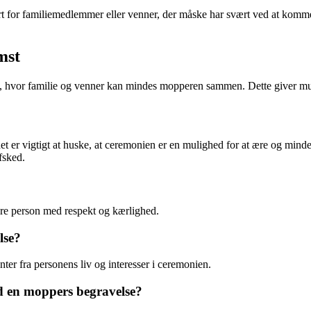
ort for familiemedlemmer eller venner, der måske har svært ved at komme
mst
 hvor familie og venner kan mindes mopperen sammen. Dette giver muli
t er vigtigt at huske, at ceremonien er en mulighed for at ære og mind
fsked.
re person med respekt og kærlighed.
lse?
er fra personens liv og interesser i ceremonien.
ved en moppers begravelse?