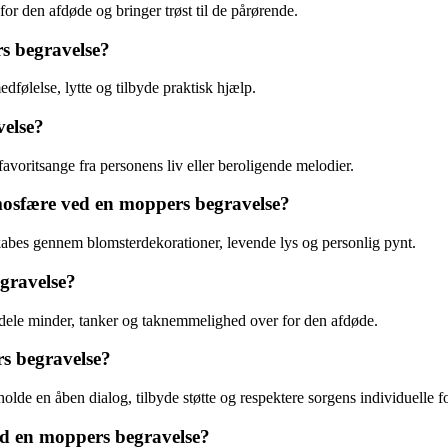
or den afdøde og bringer trøst til de pårørende.
s begravelse?
følelse, lytte og tilbyde praktisk hjælp.
velse?
avoritsange fra personens liv eller beroligende melodier.
sfære ved en moppers begravelse?
bes gennem blomsterdekorationer, levende lys og personlig pynt.
egravelse?
 dele minder, tanker og taknemmelighed over for den afdøde.
s begravelse?
lde en åben dialog, tilbyde støtte og respektere sorgens individuelle f
ed en moppers begravelse?