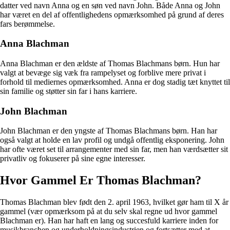
datter ved navn Anna og en søn ved navn John. Både Anna og John
har været en del af offentlighedens opmærksomhed på grund af deres
fars berømmelse.
Anna Blachman
Anna Blachman er den ældste af Thomas Blachmans børn. Hun har
valgt at bevæge sig væk fra rampelyset og forblive mere privat i
forhold til mediernes opmærksomhed. Anna er dog stadig tæt knyttet til
sin familie og støtter sin far i hans karriere.
John Blachman
John Blachman er den yngste af Thomas Blachmans børn. Han har
også valgt at holde en lav profil og undgå offentlig eksponering. John
har ofte været set til arrangementer med sin far, men han værdsætter sit
privatliv og fokuserer på sine egne interesser.
Hvor Gammel Er Thomas Blachman?
Thomas Blachman blev født den 2. april 1963, hvilket gør ham til X år
gammel (vær opmærksom på at du selv skal regne ud hvor gammel
Blachman er). Han har haft en lang og succesfuld karriere inden for
musikbranchen og underholdningsindustrien og fortsætter med at