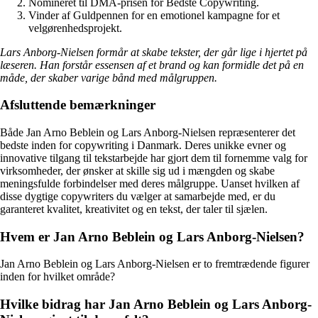
Nomineret til DMA-prisen for Bedste Copywriting.
Vinder af Guldpennen for en emotionel kampagne for et
velgørenhedsprojekt.
Lars Anborg-Nielsen formår at skabe tekster, der går lige i hjertet på
læseren. Han forstår essensen af et brand og kan formidle det på en
måde, der skaber varige bånd med målgruppen.
Afsluttende bemærkninger
Både Jan Arno Beblein og Lars Anborg-Nielsen repræsenterer det
bedste inden for copywriting i Danmark. Deres unikke evner og
innovative tilgang til tekstarbejde har gjort dem til fornemme valg for
virksomheder, der ønsker at skille sig ud i mængden og skabe
meningsfulde forbindelser med deres målgruppe. Uanset hvilken af
disse dygtige copywriters du vælger at samarbejde med, er du
garanteret kvalitet, kreativitet og en tekst, der taler til sjælen.
Hvem er Jan Arno Beblein og Lars Anborg-Nielsen?
Jan Arno Beblein og Lars Anborg-Nielsen er to fremtrædende figurer
inden for hvilket område?
Hvilke bidrag har Jan Arno Beblein og Lars Anborg-