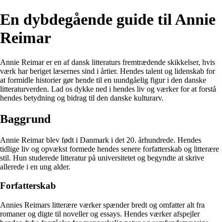
En dybdegående guide til Annie
Reimar
Annie Reimar er en af dansk litteraturs fremtrædende skikkelser, hvis
værk har beriget læsernes sind i årtier. Hendes talent og lidenskab for
at formidle historier gør hende til en uundgåelig figur i den danske
litteraturverden. Lad os dykke ned i hendes liv og værker for at forstå
hendes betydning og bidrag til den danske kulturarv.
Baggrund
Annie Reimar blev født i Danmark i det 20. århundrede. Hendes
tidlige liv og opvækst formede hendes senere forfatterskab og litterære
stil. Hun studerede litteratur på universitetet og begyndte at skrive
allerede i en ung alder.
Forfatterskab
Annies Reimars litterære værker spænder bredt og omfatter alt fra
romaner og digte til noveller og essays. Hendes værker afspejler