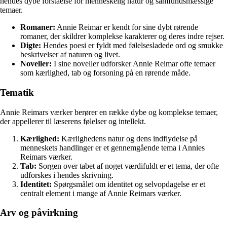
hendes dybe forståelse for menneskelig natur og samfundsmæssige
temaer.
Romaner:
Annie Reimar er kendt for sine dybt rørende
romaner, der skildrer komplekse karakterer og deres indre rejser.
Digte:
Hendes poesi er fyldt med følelsesladede ord og smukke
beskrivelser af naturen og livet.
Noveller:
I sine noveller udforsker Annie Reimar ofte temaer
som kærlighed, tab og forsoning på en rørende måde.
Tematik
Annie Reimars værker berører en række dybe og komplekse temaer,
der appellerer til læserens følelser og intellekt.
Kærlighed:
Kærlighedens natur og dens indflydelse på
menneskets handlinger er et gennemgående tema i Annies
Reimars værker.
Tab:
Sorgen over tabet af noget værdifuldt er et tema, der ofte
udforskes i hendes skrivning.
Identitet:
Spørgsmålet om identitet og selvopdagelse er et
centralt element i mange af Annie Reimars værker.
Arv og påvirkning