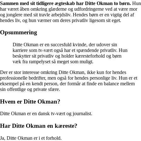
Sammen med sit tidligere ægteskab har Ditte Okman to børn.
Hun
har været åben omkring glæderne og udfordringerne ved at være mor
og jonglere med sit travle arbejdsliv. Hendes børn er en vigtig del af
hendes liv, og hun værner om deres privatliv ligesom sit eget.
Opsummering
Ditte Okman er en succesfuld kvinde, der udover sin
karriere som tv-vært også har et spændende privatliv. Hun
beskytter sit privatliv og holder kæresteforhold og børn
væk fra rampelyset så meget som muligt.
Der er stor interesse omkring Ditte Okman, ikke kun for hendes
professionelle bedrifter, men også for hendes personlige liv. Hun er et
eksempel på en kendt person, der formår at finde en balance mellem
sin offentlige og private sfære.
Hvem er Ditte Okman?
Ditte Okman er en dansk tv-vært og journalist.
Har Ditte Okman en kæreste?
Ja, Ditte Okman er i et forhold.